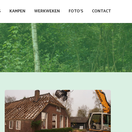
S
KAMPEN
WERKWEKEN
FOTO’S
CONTACT