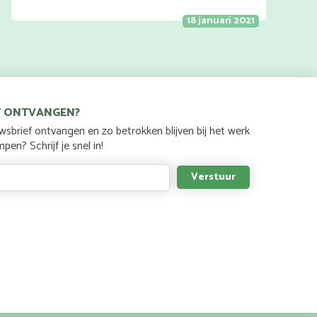
CAMERAOLYMPUS DIGITAL
18 januari 2021
CAMERAOLYMPUS DIGITAL
CAMERAOLYMPUS DIGITAL
CAMERAOLYMPUS DIGITAL
CAMERAOLYMPUS DIGITAL
CAMERAOLYMPUS DIGITAL
F ONTVANGEN?
CAMERAOLYMPUS DIGITAL
CAMERAOLYMPUS DIGITAL
uwsbrief ontvangen en zo betrokken blijven bij het werk
en? Schrijf je snel in!
CAMERAOLYMPUS DIGITAL
CAMERAOLYMPUS DIGITAL
CAMERAOLYMPUS DIGITAL
CAMERAOLYMPUS DIGITAL
CAMERAOLYMPUS DIGITAL
CAMERAOLYMPUS DIGITAL
CAMERAOLYMPUS DIGITAL
CAMERAOLYMPUS DIGITAL
CAMERAOLYMPUS DIGITAL
CAMERAOLYMPUS DIGITAL CAMERA