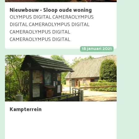
Nieuwbouw - Sloop oude woning
OLYMPUS DIGITAL CAMERAOLYMPUS
DIGITAL CAMERAOLYMPUS DIGITAL
CAMERAOLYMPUS DIGITAL
CAMERAOLYMPUS DIGITAL
CAMERAOLYMPUS DIGITAL
18 januari 2021
CAMERAOLYMPUS DIGITAL
CAMERAOLYMPUS DIGITAL
CAMERAOLYMPUS DIGITAL
CAMERAOLYMPUS DIGITAL
CAMERAOLYMPUS DIGITAL
CAMERAOLYMPUS DIGITAL
CAMERAOLYMPUS DIGITAL
CAMERAOLYMPUS DIGITAL
Kampterrein
CAMERAOLYMPUS DIGITAL
CAMERAOLYMPUS DIGITAL
CAMERAOLYMPUS DIGITAL
CAMERAOLYMPUS DIGITAL