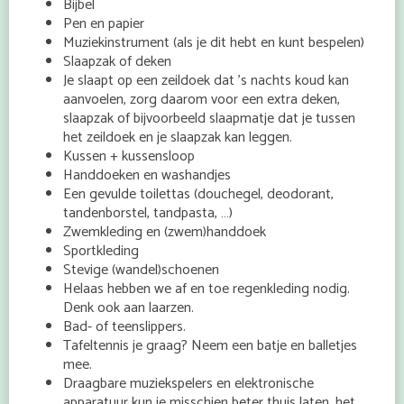
Bijbel
Pen en papier
Muziekinstrument (als je dit hebt en kunt bespelen)
Slaapzak of deken
Je slaapt op een zeildoek dat ’s nachts koud kan
aanvoelen, zorg daarom voor een extra deken,
slaapzak of bijvoorbeeld slaapmatje dat je tussen
het zeildoek en je slaapzak kan leggen.
Kussen + kussensloop
Handdoeken en washandjes
Een gevulde toilettas (douchegel, deodorant,
tandenborstel, tandpasta, …)
Zwemkleding en (zwem)handdoek
Sportkleding
Stevige (wandel)schoenen
Helaas hebben we af en toe regenkleding nodig.
Denk ook aan laarzen.
Bad- of teenslippers.
Tafeltennis je graag? Neem een batje en balletjes
mee.
Draagbare muziekspelers en elektronische
apparatuur kun je misschien beter thuis laten, het