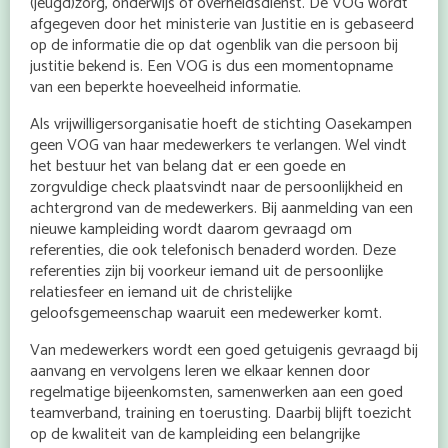
(jeugd)zorg, onderwijs of overheidsdienst. De VOG wordt
afgegeven door het ministerie van Justitie en is gebaseerd
op de informatie die op dat ogenblik van die persoon bij
justitie bekend is. Een VOG is dus een momentopname
van een beperkte hoeveelheid informatie.
Als vrijwilligersorganisatie hoeft de stichting Oasekampen
geen VOG van haar medewerkers te verlangen. Wel vindt
het bestuur het van belang dat er een goede en
zorgvuldige check plaatsvindt naar de persoonlijkheid en
achtergrond van de medewerkers. Bij aanmelding van een
nieuwe kampleiding wordt daarom gevraagd om
referenties, die ook telefonisch benaderd worden. Deze
referenties zijn bij voorkeur iemand uit de persoonlijke
relatiesfeer en iemand uit de christelijke
geloofsgemeenschap waaruit een medewerker komt.
Van medewerkers wordt een goed getuigenis gevraagd bij
aanvang en vervolgens leren we elkaar kennen door
regelmatige bijeenkomsten, samenwerken aan een goed
teamverband, training en toerusting. Daarbij blijft toezicht
op de kwaliteit van de kampleiding een belangrijke