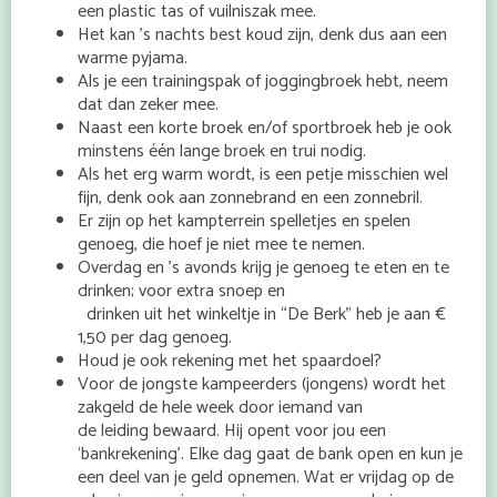
een plastic tas of vuilniszak mee.
Het kan ’s nachts best koud zijn, denk dus aan een
warme pyjama.
Als je een trainingspak of joggingbroek hebt, neem
dat dan zeker mee.
Naast een korte broek en/of sportbroek heb je ook
minstens één lange broek en trui nodig.
Als het erg warm wordt, is een petje misschien wel
fijn, denk ook aan zonnebrand en een zonnebril.
Er zijn op het kampterrein spelletjes en spelen
genoeg, die hoef je niet mee te nemen.
Overdag en ’s avonds krijg je genoeg te eten en te
drinken; voor extra snoep en
drinken uit het winkeltje in “De Berk” heb je aan €
1,50 per dag genoeg.
Houd je ook rekening met het spaardoel?
Voor de jongste kampeerders (jongens) wordt het
zakgeld de hele week door iemand van
de leiding bewaard. Hij opent voor jou een
‘bankrekening’. Elke dag gaat de bank open en kun je
een deel van je geld opnemen. Wat er vrijdag op de