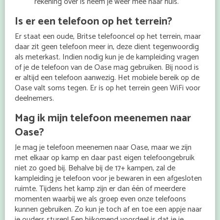
rekening over is neem je weer mee naar huis.
Is er een telefoon op het terrein?
Er staat een oude, Britse telefooncel op het terrein, maar
daar zit geen telefoon meer in, deze dient tegenwoordig
als meterkast. Indien nodig kun je de kampleiding vragen
of je de telefoon van de Oase mag gebruiken. Bij nood is
er altijd een telefoon aanwezig. Het mobiele bereik op de
Oase valt soms tegen. Er is op het terrein geen WiFi voor
deelnemers.
Mag ik mijn telefoon meenemen naar
Oase?
Je mag je telefoon meenemen naar Oase, maar we zijn
met elkaar op kamp en daar past eigen telefoongebruik
niet zo goed bij. Behalve bij de 17+ kampen, zal de
kampleiding je telefoon voor je bewaren in een afgesloten
ruimte. Tijdens het kamp zijn er dan één of meerdere
momenten waarbij we als groep even onze telefoons
kunnen gebruiken. Zo kun je toch af en toe een appje naar
je ouders sturen! Een bijkomend voordeel is dat je je