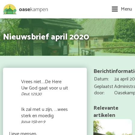
Menu
Nieuwsbrief april 2020
Berichtinformati
Datum:
24 april 2
Vrees niet….De Here
Geplaatst
Administra
Uw God gaat voor u uit
door:
Oasekam
Deut. 1:29,30
Relevante
Ik zal met u zijn, ….wees
artikelen
sterk en moedig
Jozua 1:5b en 9
Lieve mensen,