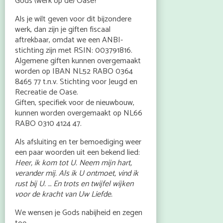
Gods (werk op de) Oase?
Als je wilt geven voor dit bijzondere
werk, dan zijn je giften fiscaal
aftrekbaar, omdat we een ANBI-
stichting zijn met RSIN: 003791816.
Algemene giften kunnen overgemaakt
worden op IBAN NL52 RABO 0364
8465 77 t.n.v. Stichting voor Jeugd en
Recreatie de Oase.
Giften, specifiek voor de nieuwbouw,
kunnen worden overgemaakt op NL66
RABO 0310 4124 47.
Als afsluiting en ter bemoediging weer
een paar woorden uit een bekend lied:
Heer, ik kom tot U. Neem mijn hart,
verander mij. Als ik U ontmoet, vind ik
rust bij U. … En trots en twijfel wijken
voor de kracht van Uw Liefde.
We wensen je Gods nabijheid en zegen