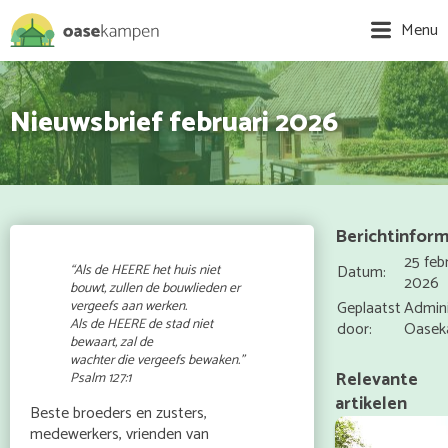
Menu
Nieuwsbrief februari 2026
Berichtinform
25 feb
“Als de HEERE het huis niet
Datum:
2026
bouwt, zullen de bouwlieden er
vergeefs aan werken.
Geplaatst
Admini
Als de HEERE de stad niet
door:
Oasek
bewaart, zal de
wachter die vergeefs bewaken.”
Relevante
Psalm 127:1
artikelen
Beste broeders en zusters,
medewerkers, vrienden van